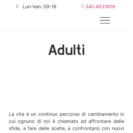
Lun-Ven: 09-19
340.4631806
Aree di intervento
Psicoterapia online
La terapia cognitiva-comportamentale
Adulti
La vita è un continuo percorso di cambiamento in
cui ognuno di noi è chiamato ad affrontare delle
sfide, a fare delle scelte, a confrontarsi con nuovi